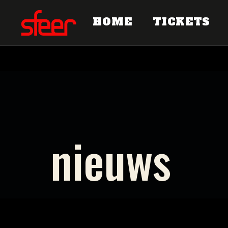
HOME
TICKETS
n
i
e
u
w
s